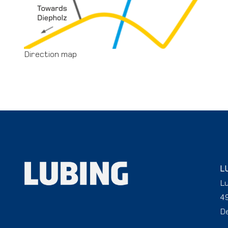
Direction map
L
L
4
D