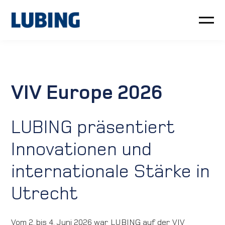
Geflügel
Schwein
VIV Europe 2026
Kundenservice
LUBING präsentiert
Neuigkeiten
Innovationen und
Unternehmen
internationale Stärke in
Utrecht
LUBING GreenTec
Downloads
Vom 2. bis 4. Juni 2026 war LUBING auf der VIV