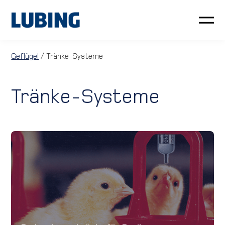
Geflügel
Geflügel
/ Tränke-Systeme
Schwein
Tränke-Systeme
Kundenservice
Neuigkeiten
Unternehmen
LUBING GreenTec
Downloads