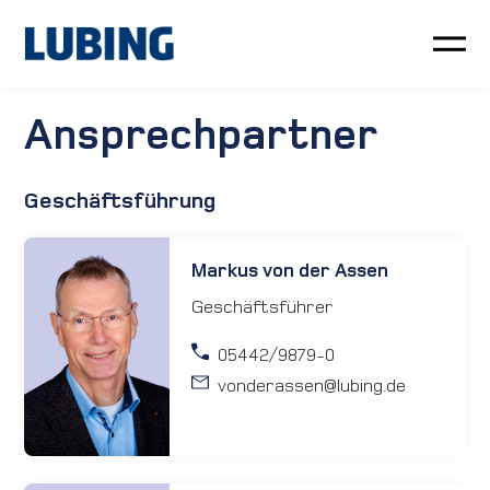
Geflügel
Ansprechpartner
Schwein
Geschäftsführung
Kundenservice
Markus von der Assen
Neuigkeiten
Geschäftsführer
05442/9879-0
Unternehmen
vonderassen
@lubing.de
LUBING GreenTec
Downloads