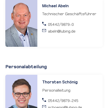
Michael Abeln
Anfahrt
Technischer Geschäftsführer
Karriere
05442/9879-0
abeln
@lubing.de
Kontakt
International
Personalabteilung
Thorsten Schönig
Personalleitung
05442/9879-245
schoenig
@lubing.de