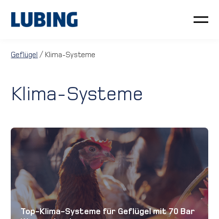
Geflügel
Geflügel
/ Klima-Systeme
Schwein
Klima-Systeme
Kundenservice
Neuigkeiten
Unternehmen
LUBING GreenTec
Top-Klima-Systeme für Geflügel mit 70 Bar
Downloads